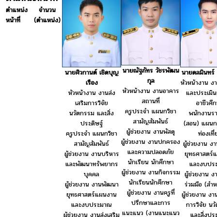
ตำแหน่ง
จำนวน
หน้าที่
(ตำแหน่ง)
นายณัฐภัทร วัชรพัฒน
นายศิวกานต์ เชิดบุญ
นายดลมินทร์
กุล
เรือง
หัวหน้างาน ง
หัวหน้างาน งานอาคาร
หัวหน้างาน งานส่ง
และประเมิ
สถานที่
เสริมการวิจัย
อาชีวศึ
ครูประจำ แผนกวิชา
นวัตกรรม และสิ่ง
พนักงานร
สามัญสัมพันธ์
ประดิษฐ์
(สอน) แผนก
ผู้ช่วยงาน งานพัสดุ
ครูประจำ แผนกวิชา
ท่องเที่
ผู้ช่วยงาน งานปกครอง
สามัญสัมพันธ์
ผู้ช่วยงาน ง
และความปลอดภัย
ผู้ช่วยงาน งานบริหาร
ยุทธศาสตร์
นักเรียน นักศึกษา
และพัฒนาทรัพยากร
และงบปร
ผู้ช่วยงาน งานกิจกรรม
บุคคล
ผู้ช่วยงาน 
นักเรียนนักศึกษา
ผู้ช่วยงาน งานพัฒนา
ร่วมมือ (สำ
ผู้ช่วยงาน งานครูที่
ยุทธศาสตร์แผนงาน
ผู้ช่วยงาน งา
ปรึกษาและการ
และงบประมาณ
การวิจัย นว
แนะแนว (งานแนะแนว
ผู้ช่วยงาน งานส่งเสริม
และสิ่งประ