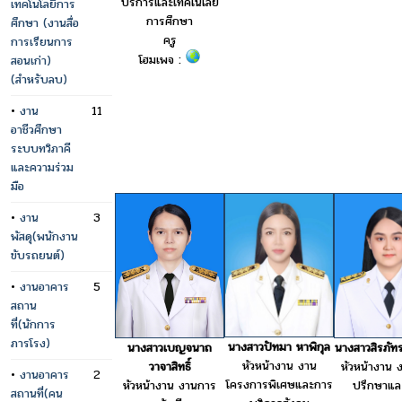
บริการและเทคโนโลยี
เทคโนโลยีการ
การศึกษา
ศึกษา (งานสื่อ
ครู
การเรียนการ
โฮมเพจ :
สอนเก่า)
(สำหรับลบ)
•
งาน
11
อาชีวศึกษา
ระบบทวิภาคี
และความร่วม
มือ
•
งาน
3
พัสดุ(พนักงาน
ขับรถยนต์)
•
งานอาคาร
5
สถาน
ที่(นักการ
ภารโรง)
นางสาวปัทมา หาพิกุล
นางสาวเบญจนาถ
นางสาวสิรภัทร
หัวหน้างาน งาน
วาจาสิทธิ์
หัวหน้างาน ง
•
งานอาคาร
2
โครงการพิเศษและการ
หัวหน้างาน งานการ
ปรึกษาแล
สถานที่(คน