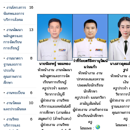
•
งานโครงการ
16
พิเศษและการ
บริการสังคม
•
งานพัฒนา
13
หลักสูตรและ
การจัดเรียน
การเรียนรู้
•
งานมาตรา
8
ว่าที่ร้อยตรีอิศรานุวัฒน์
นางสาวอุดมลั
นายพิเชษฐ์ หอมทอง
ฐานและการ
แว่นแก้ว
รูป
หัวหน้างาน งานพัฒนา
ประกัน
หัวหน้างาน งาน
หัวหน้างาน
หลักสูตรและการจัด
คุณภาพการ
ปกครองและความ
เงิน
เรียนการเรียนรู้
ศึกษา
ปลอดภัยนักเรียน
ครูประจำ
ครูประจำ แผนก
นักศึกษา
•
งานทะเบียน
6
วิชาการบ
วิชาการบัญชี
ครูประจำ แผนกวิชา
ผู้ช่วยงาน ง
ผู้ช่วยงาน งานวิทย
•
งานวัดผล
10
สามัญสัมพันธ์
ฐานและการ
บริการและเทคโนโลยี
และประเมินผล
ผู้ช่วยงาน งานกิจกรรม
คุณภาพการ
การศึกษา (งานห้อง
นักเรียนนักศึกษา
ครู
สมุดเก่า) (สำหรับลบ)
•
งานวิทย
6
ครู
ผู้ช่วยงาน งานวิทย
โฮมเพจ 
บริการและ
โฮมเพจ :