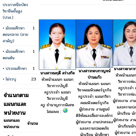
ประกาศนียบัตร
วิชาชีพชั้นสูง
(ปวส.)
•
มัธยมศึกษา
1
ตอนปลาย (สาย
สามัญ)
•
มัธยมศึกษา
1
ตอนต้น
•
ประถมศึกษา
1
นางสาวอาภากร
นางสาวกอบกาญจน์
นางสาวณฤดี สว่างกิจ
หัวหน้าแผน
ป่านแก้ว
•
ไม่ระบุ
23
หัวหน้าแผนก แผนก
วิชาการท่อง
หัวหน้าแผนก แผนก
วิชาการบัญชี
ครูประจำ
วิชาคอมพิวเตอร์ธุรกิจ
ครูประจำ แผนก
จำแนกตาม
วิชาการท่อง
ครูประจำ แผนกวิชา
วิชาการบัญชี
ผู้ช่วยงาน ง
คอมพิวเตอร์ธุรกิจ
แผนกและ
ครู ชำนาญการพิเศษ
และความปล
ผู้ช่วยงาน งานศูนย์
หน่วยงาน
โฮมเพจ :
นักเรียน นั
ดิจิทัลและสื่อสารองค์กร
ผู้ช่วยงาน งา
แผนกและ
ผู้ช่วยงาน งานปกครอง
จำนวน
นักเรียนนั
หน่วยงาน
และความปลอดภัย
ผู้ช่วยงาน ง
นักเรียน นักศึกษา