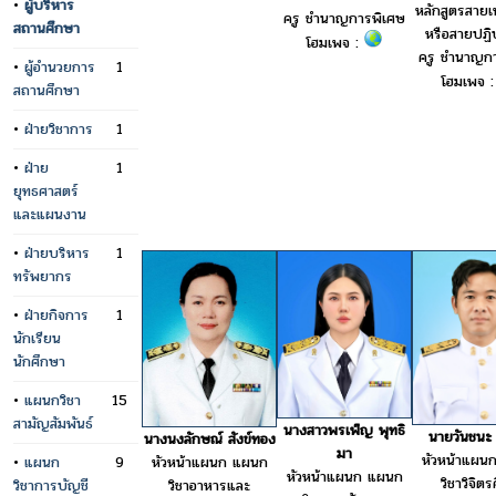
•
ผู้บริหาร
หลักสูตรสายเ
ครู ชำนาญการพิเศษ
สถานศึกษา
หรือสายปฏิบ
โฮมเพจ :
ครู ชำนาญก
•
ผู้อำนวยการ
1
โฮมเพจ 
สถานศึกษา
•
ฝ่ายวิชาการ
1
•
ฝ่าย
1
ยุทธศาสตร์
และแผนงาน
•
ฝ่ายบริหาร
1
ทรัพยากร
•
ฝ่ายกิจการ
1
นักเรียน
นักศึกษา
•
แผนกวิชา
15
สามัญสัมพันธ์
นางสาวพรเพ็ญ พุทธิ
นายวันชนะ 
นางนงลักษณ์ สังข์ทอง
มา
หัวหน้าแผน
หัวหน้าแผนก แผนก
•
แผนก
9
หัวหน้าแผนก แผนก
วิชาวิจิตร
วิชาอาหารและ
วิชาการบัญชี