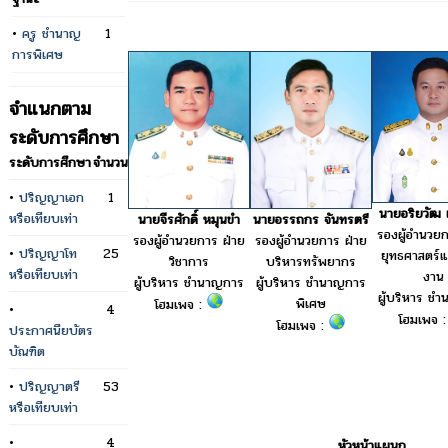
•
ครู ชำนาญ
1
การพิเศษ
จำแนกตาม
ระดับการศึกษา
ระดับการศึกษา
จำนวน
•
ปริญญาเอก
1
นายอริยวัฒ เ
หรือเทียบเท่า
นายอรรถกร จันทรตรี
นายจีรศักดิ์ หมุนขำ
รองผู้อำนวยก
รองผู้อำนวยการ ฝ่าย
รองผู้อำนวยการ ฝ่าย
•
ปริญญาโท
25
ยุทธศาสตร์
บริหารทรัพยากร
วิชาการ
หรือเทียบเท่า
งาน
ผู้บริหาร ชำนาญการ
ผู้บริหาร ชำนาญการ
ผู้บริหาร ช
พิเศษ
โฮมเพจ :
•
4
โฮมเพจ 
โฮมเพจ :
ประกาศนียบัตร
บัณฑิต
•
ปริญญาตรี
53
หรือเทียบเท่า
•
4
หัวหน้าแผนก