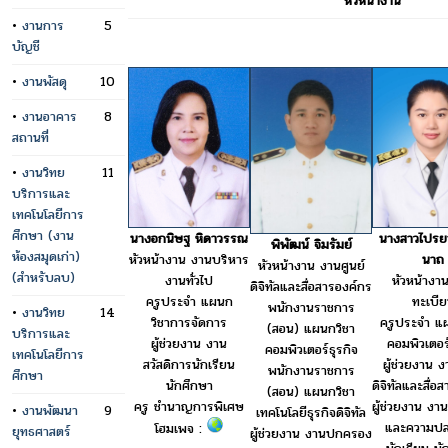
หัวหน้างาน
•
งานการ
5
บัญชี
•
งานพัสดุ
10
•
งานอาคาร
8
สถานที่
•
งานวิทย
11
บริการและ
เทคโนโลยีการ
ศึกษา (งาน
นางอกนิษฐ หิดาวรรณ
นางสาวไปรย
พิพัฒน์ จิมรัมย์
ห้องสมุดเก่า)
หัวหน้างาน งานบริหาร
นาถ
หัวหน้างาน งานศูนย์
(สำหรับลบ)
งานทั่วไป
หัวหน้างา
ดิจิทัลและสื่อสารองค์กร
ครูประจำ แผนก
ทะเบี
พนักงานราชการ
•
งานวิทย
14
วิชาการจัดการ
ครูประจำ แ
(สอน) แผนกวิชา
บริการและ
ผู้ช่วยงาน งาน
คอมพิวเตอร์
คอมพิวเตอร์ธุรกิจ
เทคโนโลยีการ
สวัสดิการนักเรียน
ผู้ช่วยงาน ง
พนักงานราชการ
ศึกษา
นักศึกษา
ดิจิทัลและสื่อ
(สอน) แผนกวิชา
ครู ชำนาญการพิเศษ
ผู้ช่วยงาน ง
•
งานพัฒนา
9
เทคโนโลยีธุรกิจดิจิทัล
และความปล
โฮมเพจ :
ยุทธศาสตร์
ผู้ช่วยงาน งานปกครอง