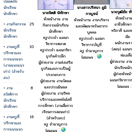
ปลอดภัย
นางสาวปริศนา ภูมิ
นักเรียน
นายวุฒิชัย ท
นายจิตติ พิทักษา
กาญจน์
นักศึกษา
หัวหน้างา
หัวหน้างาน งาน
หัวหน้างาน งานบริหาร
•
งานกิจกรรม
25
อาชีวศึกษ
กิจกรรมนักเรียน
และพัฒนาทรัพยากร
นักเรียน
ทวิภาคี และค
นักศึกษา
บุคคล
นักศึกษา
มือ
ครูประจำ แผนก
ครูประจำ แผนก
พนักงานร
วิชาการตลาด
วิชาการบัญชี
•
งานครูที่
10
(สอน) แผนก
ครูประจำ แผนกวิชา
ครู ชำนาญการ
ปรึกษาและ
ท่องเที่
ธุรกิจค้าปลีก
โฮมเพจ :
การแนะแนว
ผู้ช่วยงาน งา
ผู้ช่วยงาน งานส่งเสริม
(งานแนะแนว
นักเรียนนั
ธุรกิจและการเป็นผู้
เก่า) (สำหรับ
ผู้ช่วยหัวห
ประกอบการ
ลบ)
แผนกวิชาการท่
ผู้ช่วยงาน งานวัดผล
โฮมเพจ 
และประเมินผล
•
งาน
8
ผู้ช่วยงาน งานวิทย
สวัสดิการ
บริการและเทคโนโลยี
นักเรียน
การศึกษา (งานสื่อการ
นักศึกษา
เรียนการสอนเก่า)
•
งานครูที่
16
(สำหรับลบ)
ปรึกษาและ
ครู ชำนาญการ
การแนะแนว
โฮมเพจ :