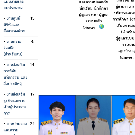
นักเรียน นั
แผนงานและ
และความปลอดภัย
ผู้ช่วยงาน 
งบประมาณ
นักเรียน นักศึกษา
บริการและเท
ผู้ดูแลระบบ ผู้ดูแล
•
งานศูนย์
15
การศึกษา (งา
ระบบหลัก
ดิจิทัลและ
เรียนการสอ
โฮมเพจ :
สื่อสารองค์กร
(สำหรับ
ผู้ดูแลระบบ 
•
งานความ
4
ระบบหล
ร่วมมือ
ครู ชำนา
(สำหรับลบ)
โฮมเพจ 
•
งานส่งเสริม
14
การวิจัย
นวัตกรรม และ
สิ่งประดิษฐ์
•
งานส่งเสริม
17
ธุรกิจและการ
เป็นผู้ประกอบ
การ
•
งานปกครอง
24
และความ